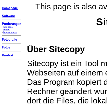
This page is also av
Homepage
Software
Si
Portierungen
-
Sitecopy
-
Rsync
-
http-analyze
Fotografie
Über Sitecopy
Fotos
Kontakt
Sitecopy ist ein Tool
Webseiten auf einem 
Das Program kopiert di
Rechner geändert wur
dort die Files, die lok