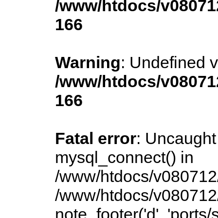
/www/htdocs/v080712
166
Warning
: Undefined v
/www/htdocs/v080712
166
Fatal error
: Uncaught 
mysql_connect() in
/www/htdocs/v080712/p
/www/htdocs/v080712/
note_footer('d', 'port