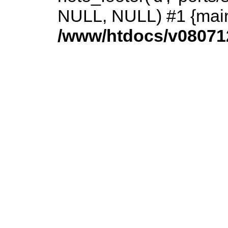
NULL, NULL) #1 {main
/www/htdocs/v080712