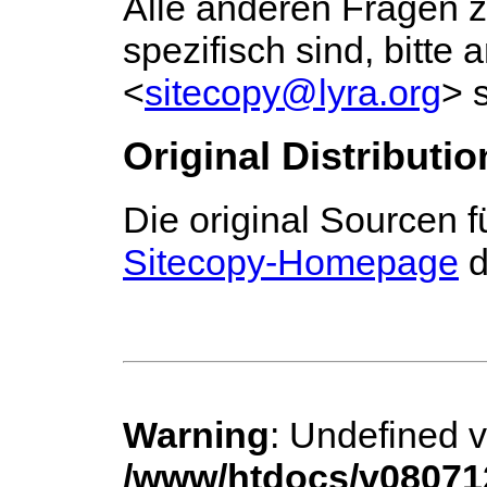
Alle anderen Fragen z
spezifisch sind, bitte a
<
sitecopy@lyra.org
> 
Original Distributio
Die original Sourcen 
Sitecopy-Homepage
d
Warning
: Undefined 
/www/htdocs/v080712